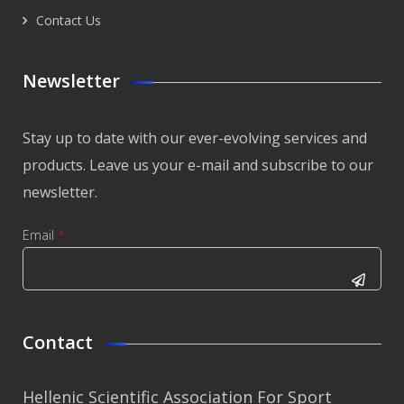
Contact Us
Newsletter
Stay up to date with our ever-evolving services and
products. Leave us your e-mail and subscribe to our
newsletter.
Email
*
CAPTCHA
This
Contact
question is
for testing
Hellenic Scientific Association For Sport