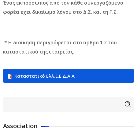
Ένας εκπρόσωπος από τον κάθε συνεργαζόμενο
φορέα έχει δικαίωμα λόγου στο Δ.Σ. και τη Γ.Σ.
* Η διοίκηση περιγράφεται στο άρθρο 1.2 του
καταστατικού της εταιρείας.
Καταστατικό Ελλ.Ε.E.Δ.Α.A
Search form
Search
Association