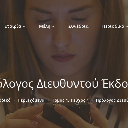
Παράκαμψη
προς το
κυρίως
Εταιρία
Μέλη
Συνέδρια
Περιοδικό
περιεχόμενο
λογος Διευθυντού Έκδ
οδικό
Περιεχόμενα
Τόμος 1, Τεύχος 1
Πρόλογος Διευ