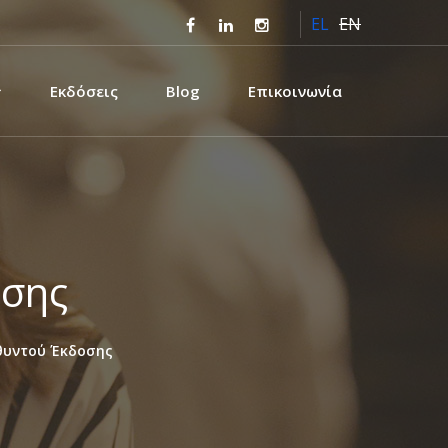
EL
EN
Εκδόσεις
Blog
Επικοινωνία
οσης
θυντού Έκδοσης