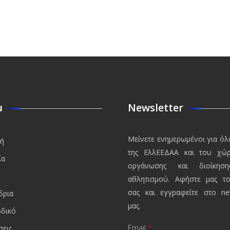
u
Newsletter
Μείνετε ενημερωμένοι για όλ
κή
της ΕλλΕΕΔΑΑ και του χώ
ία
οργάνωσης και διοίκησ
αθλητισμού. Αφήστε μας το
σας και εγγραφείτε στο new
δρια
μας.
οδικό
Email
*
σεις