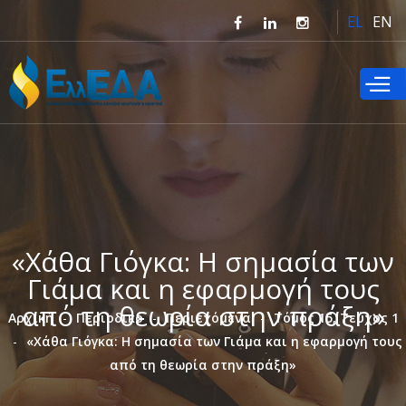
Παράκαμψη
EL
EN
προς το
κυρίως
περιεχόμενο
«Χάθα Γιόγκα: Η σημασία των
Γιάμα και η εφαρμογή τους
από τη θεωρία στην πράξη»
Αρχική
Περιοδικό
Περιεχόμενα
Τόμος 15, Τεύχος 1
«Χάθα Γιόγκα: Η σημασία των Γιάμα και η εφαρμογή τους
από τη θεωρία στην πράξη»