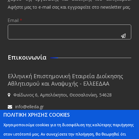
Αφήστε μας το e-mail σας και εγγραφείτε στο newsletter μας.
Email
*
CAPTCHA
This
Επικοινωνία
question is
for testing
Ελληνική Επιστημονική Εταιρεία Διοίκησης
whether or
Αθλητισμού και Αναψυχής - ΕλλΕΕΔΑΑ
not you are
Φαίδωνος 6, Αμπελόκηποι, Θεσσαλονίκη, 54628
a human
visitor and
info@elleda.gr
to prevent
ΠΟΛΙΤΙΚΗ ΧΡΗΣΗΣ COOKIES
www.elleda.gr
automated
Χρησιμοποιούμε cookies για τη διασφάλιση της καλύτερης περιήγησης
spam
στον ιστότοπό μας. Αν συνεχίσετε την πλοήγηση, θα θεωρηθεί ότι
submissions.