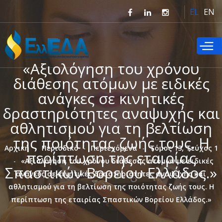
Παράκαμψη
EL
EN
προς το
κυρίως
περιεχόμενο
«Αξιολόγηση του χρόνου
διάθεσης ατόμων με ειδικές
ανάγκες σε κινητικές
δραστηριότητες αναψυχής και
αθλητισμού για τη βελτίωση
της ποιότητας ζωής τους. Η
Αρχική
Περιοδικό
Περιεχόμενα
Τόμος 13, Τεύχος 1
περίπτωση της εταιρίας
«Αξιολόγηση του χρόνου διάθεσης ατόμων με ειδικές
Σπαστικών Βορείου Ελλάδος.»
ανάγκες σε κινητικές δραστηριότητες αναψυχής και
αθλητισμού για τη βελτίωση της ποιότητας ζωής τους. Η
περίπτωση της εταιρίας Σπαστικών Βορείου Ελλάδος.»