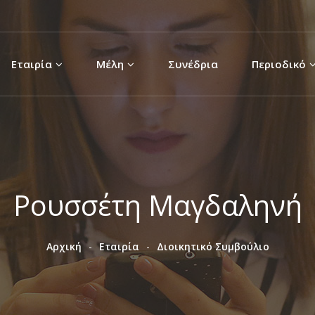
Παράκαμψη
προς το
κυρίως
Εταιρία
Μέλη
Συνέδρια
Περιοδικό
περιεχόμενο
Ρουσσέτη Μαγδαληνή
Αρχική
Εταιρία
Διοικητικό Συμβούλιο