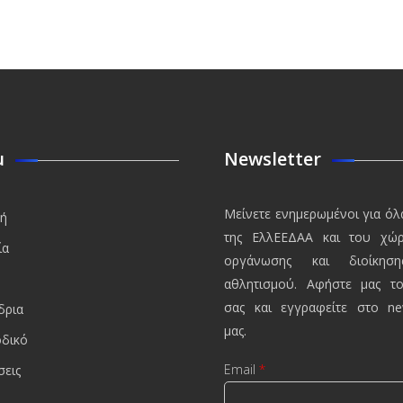
u
Newsletter
Μείνετε ενημερωμένοι για όλ
κή
της ΕλλΕΕΔΑΑ και του χώ
ία
οργάνωσης και διοίκησ
αθλητισμού. Αφήστε μας το
σας και εγγραφείτε στο new
δρια
μας.
οδικό
Email
*
σεις