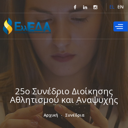
Παράκαμψη
EL
EN
προς το
κυρίως
περιεχόμενο
25ο Συνέδριο Διοίκησης
Αθλητισμού και Αναψυχής
Αρχική
Συνέδρια