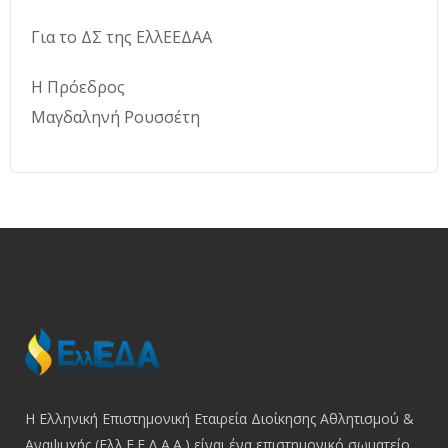
Για το ΔΣ της ΕλλΕΕΔΑΑ
Η Πρόεδρος
Μαγδαληνή Ρουσσέτη
Η Ελληνική Επιστημονική Εταιρεία Διοίκησης Αθλητισμού &
Αναψυχής (Ελλ.Ε.Ε.Δ.Α.Α.) είναι ένα επιστημονικό σωματείο