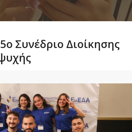
25ο Συνέδριο Διοίκησης
αψυχής