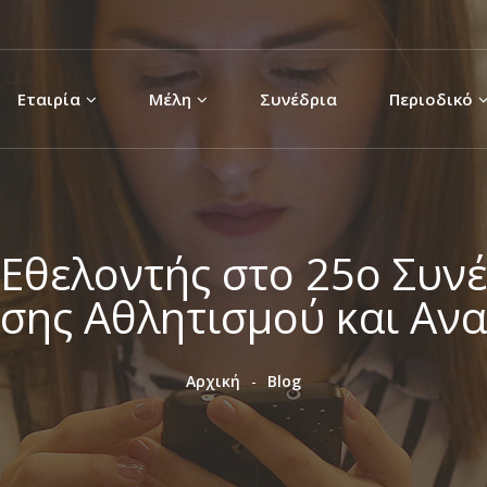
Παράκαμψη
προς το
κυρίως
Εταιρία
Μέλη
Συνέδρια
Περιοδικό
περιεχόμενο
 Εθελοντής στο 25ο Συν
ησης Αθλητισμού και Αν
Αρχική
Blog